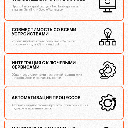
Простой и быстрый доступ к NetHunt через ваш
аккаунт Gmail или Google Workspace.
СОВМЕСТИМОСТЬ СО ВСЕМИ
УСТРОЙСТВАМИ
Управляйте бизнесом с помощью мобильного
приложения для iOS или Android.
ИНТЕГРАЦИЯ С КЛЮЧЕВЫМИ
СЕРВИСАМИ
Общайтесь с клиентами и загружайте данные из
LinkedIn, Zoom и социальных сетей.
АВТОМАТИЗАЦИЯ ПРОЦЕССОВ
Автоматизируйте рабочие процессы: от отслеживания
лидов до завершения сделок.