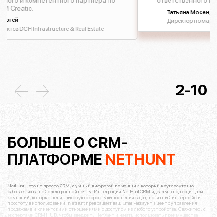
о партнера по
ответственного и надежного партнера.
Татьяна Мосендз,
Директор по маркетингу ALFA Smart Agro
 Real Estate
2-
10
БОЛЬШЕ О CRM-
ПЛАТФОРМЕ
NETHUNT
NetHunt – это не просто CRM, а умный цифровой помощник, который круглосуточно
работает из вашей электронной почты. Интеграция NetHunt CRM идеально подходит для
компаний, которые ценят высокую скорость выполнения задач, понятный интерфейс и
простоту в использовании. NetHunt превращает ваш Gmail-аккаунт в центр управления
продажами и клиентскими отношениями с доступом из любого устройства. Свяжитесь с
экспертами CRM HUB, чтобы внедрить НетХант и начать использовать преимущества