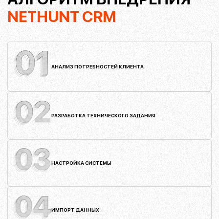
NETHUNT CRM
Система NetHunt охватывает весь цикл взаимодействия с клиентом: от
первой реакции на рекламу до продажи. Платформа хранит данные о
клиентах, сегментирует их и фиксирует историю общения для дальнейшего
использования. Все происходит автоматически, так что вам не придется
прилагать лишних усилий, чтобы превратить лидов в постоянных клиентов.
Внедрение НетХант упрощает ведение бизнеса через Gmail. Вы получите
доступ к карточкам клиентов, перепискам, звонкам, отчетам, статистике
продаж и другим данным прямо из почтового ящика. Помимо удобного
доступа, система позволяет автоматически запускать таргетированные
рассылки без необходимости контроля. Она легко адаптируется под
АНАЛИЗ ПОТРЕБНОСТЕЙ КЛИЕНТА
структуру вашего бизнеса, так что вы сможете настраивать фильтры и
предоставлять доступ другим пользователям. Кроме Gmail, настройка
NetHunt CRM предполагает полную интеграцию с Google Workspace, LinkedIn,
Zoom, а также открытый API.
РАЗРАБОТКА ТЕХНИЧЕСКОГО ЗАДАНИЯ
РАБОТА С ЛИДАМИ
Если вам кажется, что искать, привлекать и заинтересовать лидов – это
кропотливый процесс, система NetHunt создана именно для вас. Благодаря
интеграциям CRM-система значительно облегчает поиск лидов на онлайн-
платформах, категоризацию данных касательно потенциальных клиентов и
НАСТРОЙКА СИСТЕМЫ
подпитку интереса с помощью персонализированных писем. В зависимости
от специфики ваших процессов, NetHunt поможет лучше контролировать и
следить за каждой фазой в воронке продаж. Визуализация – это отличный
инструмент для улучшения стратегии продаж, управления процессами
привлечения клиентов по разным каналам и прогнозирования прибыли на
основе реальных показателей.
ИМПОРТ ДАННЫХ