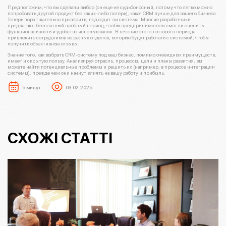
Предположим, что вы сделали выбор (он еще не судьбоносный, потому что легко можно
попробовать другой продукт без каких-либо потерь), какая CRM лучше для вашего бизнеса.
Теперь пора тщательно проверить, подходит ли система. Многие разработчики
предлагают бесплатный пробный период, чтобы предприниматели смогли оценить
функциональность и удобство использования. В течение этого тестового периода
привлеките сотрудников из разных отделов, которые будут работать с системой, чтобы
получить объективные отзывы.
Знание того, как выбрать CRM-систему под ваш бизнес, помимо очевидных преимуществ,
имеет и скрытую пользу. Анализируя отрасль, процессы, цели и планы развития, вы
можете найти потенциальные проблемы и решить их (например, в процессе интеграции
системы), прежде чем они начнут влиять на вашу работу и прибыль.
5 минут
03.02.2025
СХОЖІ СТАТТІ