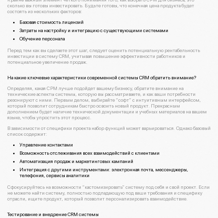
сколько вы готовы инвестировать. Будьте готовы, что конечная цена продукта будет
состоять из нескольких факторов:
Базовая стоимость лицензий
Затраты на настройку и интеграцию с существующими системами
Обучение персонала
Перед тем как вы сделаете этот шаг, следует оценить потенциальную рентабельность
инвестиции в систему CRM, учитывая повышение эффективности работников и
потенциальное увеличение продаж.
На какие ключевые характеристики современной системы CRM обратить внимание?
Определяя, какая СРМ лучше подойдет вашему бизнесу, обратите внимание на
технические аспекты системы, которую вы рассматриваете, и как ваши потребности
резонируют с ними. Первым делом, выбирайте “софт” с интуитивным интерфейсом,
который позволит сотрудникам быстро освоить новый продукт. Прекрасным
дополнением будет наличие технической документации и учебных материалов на вашем
языке, чтобы упростить этот процесс.
В зависимости от специфики проекта набор функций может варьироваться. Однако базовый
список содержит:
Управление контактами
Возможность отслеживания всех взаимодействий с клиентами
Автоматизация продаж и маркетинговых кампаний
Интеграция с другими инструментами: электронная почта, мессенджеры,
телефония, сервисы аналитики
Сфокусируйтесь на возможности “кастомизировать” систему под себя и свой проект. Если
не можете найти систему, полностью подпадающую под ваши требования и специфику
отрасли, ищите продукт, который позволит персонализировать взаимодействие.
Тестирование и внедрение CRM системы