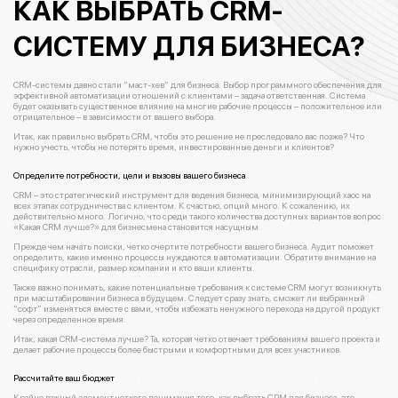
КАК ВЫБРАТЬ CRM-
СИСТЕМУ ДЛЯ БИЗНЕСА?
CRM-системы давно стали “маст-хев” для бизнеса. Выбор программного обеспечения для
эффективной автоматизации отношений с клиентами – задача ответственная. Система
будет оказывать существенное влияние на многие рабочие процессы – положительное или
отрицательное – в зависимости от вашего выбора.
Итак, как правильно выбрать CRM, чтобы это решение не преследовало вас позже? Что
нужно учесть, чтобы не потерять время, инвестированные деньги и клиентов?
Определите потребности, цели и вызовы вашего бизнеса
CRM – это стратегический инструмент для ведения бизнеса, минимизирующий хаос на
всех этапах сотрудничества с клиентом. К счастью, опций много. К сожалению, их
действительно много. Логично, что среди такого количества доступных вариантов вопрос
«Какая CRM лучше?» для бизнесмена становится насущным.
Прежде чем начать поиски, четко очертите потребности вашего бизнеса. Аудит поможет
определить, какие именно процессы нуждаются в автоматизации. Обратите внимание на
специфику отрасли, размер компании и кто ваши клиенты.
Также важно понимать, какие потенциальные требования к системе CRM могут возникнуть
при масштабировании бизнеса в будущем. Следует сразу знать, сможет ли выбранный
“софт” изменяться вместе с вами, чтобы избежать ненужного перехода на другой продукт
через определенное время.
Итак, какая CRM-система лучше? Та, которая четко отвечает требованиям вашего проекта и
делает рабочие процессы более быстрыми и комфортными для всех участников.
Рассчитайте ваш бюджет
Крайне важный элемент четкого понимания того, как выбрать СРМ для бизнеса, это